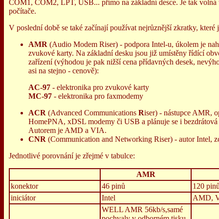
COM1, COM2, LPT, USB... přímo na základní desce. Je tak volná vě
počítače.
V poslední době se také začínají používat nejrůznější zkratky, kter
AMR
(Audio Modem Riser) - podpora Intel-u, úkolem je nahr
zvukové karty. Na základní desku jsou již umístěny řídící obv
zařízení (výhodou je pak nižší cena přídavných desek, nevýho
asi na stejno - cenově):
AC-97
- elektronika pro zvukové karty
MC-97
- elektronika pro faxmodemy
ACR
(Advanced Communications
R
iser) - nástupce AMR, o
HomePNA, xDSL modemy či USB a plánuje se i bezdrátová zař
Autorem je AMD a VIA.
CNR
(Communication and Networking Riser) - autor Intel, z
Jednotlivé porovnání je zřejmé v tabulce:
AMR
konektor
46 pinů
120 pin
iniciátor
Intel
AMD, V
WELL AMR 56kb/s,samé
pochvaly v odborném tisku,