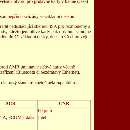
tšina otvorů pro přídavné karty v badně (case)
é jsou nepřímo svázány se základní deskou:
adit nedostačující sběrnici ISA pro faxmodemy a
ody, kdežto jednotlivé karty pak obsahují samotné
dou dražší základní desky, dnes to všechno vyjde
proti AMR umí navíc síťové karty včetně
ízení (Bluetooth či bezdrátový Ethernet).
cela nový standard zpětně nekompatibilní.
ACR
CNR
ů
60 pinů
IA, 3COM a další
Intel