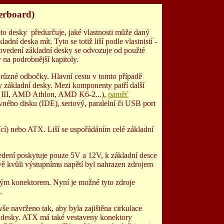
erboard)
této desky předurčuje, jaké vlastnosti může daný
adní deska mít. Tyto se totiž liší podle vlastnistí -
rovedení základní desky se odvozuje od použté
 na podrobnější kapitoly.
 různé odbočky. Hlavní cestu v tomto případě
y základní desky. Mezi komponenty patří další
um III, AMD Athlon, AMD K6-2...),
paměť
ného disku (IDE), seriový, paralelní či USB port
.
ící) nebo ATX. Liší se uspořádáním celé základní
vedení poskytuje pouze 5V a 12V, k základní desce
ávě kvůli výstupnímu napětí byl nahrazen zdrojem
ným konektorem. Nyní je možné tyto zdroje
.
še navrženo tak, aby byla zajištěna cirkulace
 desky. ATX má také vestaveny konektory