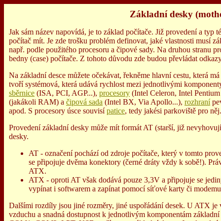
Základní desky (moth
Jak sám název napovídá, je to základ počítače. Již provedení a typ 
počítač mít. Je zde trošku problém definovat, jaké vlastnosti musí zákl
např. podle použitého procesoru a čipové sady. Na druhou stranu p
bedny (case) počítače. Z tohoto důvodu zde budou převládat odkazy
Na základní desce můžete očekávat, řekněme hlavní cestu, která má
tvoří systémová, která udává rychlost mezi jednotlivými komponent
sběrnice
(ISA, PCI, AGP...),
procesory
(Intel Celeron, Intel Penti
(jakákoli RAM) a
čipová sada
(Intel BX, Via Apollo...),
rozhraní
pev
apod. S procesory úsce souvisí
patice
, tedy jakési parkoviště pro něj
Provedení základní desky může mít formát AT (starší, již nevyhovuj
desky.
AT - označení pochází od zdroje počítače, který v tomto pro
se připojuje dvěma konektory (černé dráty vždy k sobě!). Pr
ATX.
ATX - oproti AT však dodává pouze 3,3V a připojuje se jedi
vypínat i softwarem a zapínat pomocí síťové karty či modemu
Dalšími rozdíly jsou jiné rozměry, jiné uspořádání desek. U ATX je v
vzduchu a snadná dostupnost k jednotlivým komponentám základní